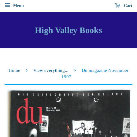
Menu
Cart
High Valley Books
›
›
Home
View everything...
Du magazine November
1997