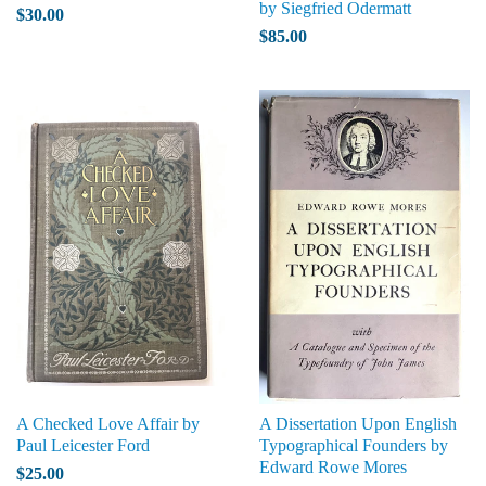
by Siegfried Odermatt
$30.00
$85.00
A Checked Love Affair by
A Dissertation Upon English
Paul Leicester Ford
Typographical Founders by
Edward Rowe Mores
$25.00