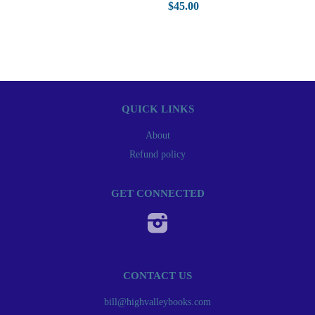
$45.00
QUICK LINKS
About
Refund policy
GET CONNECTED
Instagram
CONTACT US
bill@highvalleybooks.com